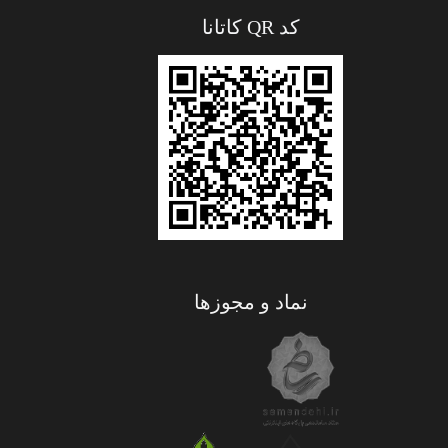
کد QR کاتانا
نماد و مجوزها