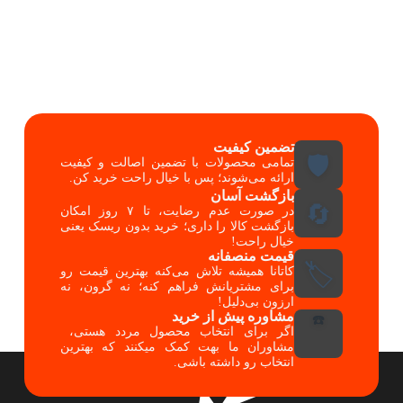
تضمین کیفیت
🛡️
تمامی محصولات با تضمین اصالت و کیفیت
ارائه می‌شوند؛ پس با خیال راحت خرید کن.
بازگشت آسان
🔄
در صورت عدم رضایت، تا ۷ روز امکان
بازگشت کالا را داری؛ خرید بدون ریسک یعنی
خیال راحت!
قیمت منصفانه
🏷️
کاتانا همیشه تلاش می‌کنه بهترین قیمت رو
برای مشتریانش فراهم کنه؛ نه گرون، نه
ارزون بی‌دلیل!
مشاوره پیش از خرید
☎️
اگر برای انتخاب محصول مردد هستی،
مشاوران ما بهت کمک میکنند که بهترین
انتخاب رو داشته باشی.