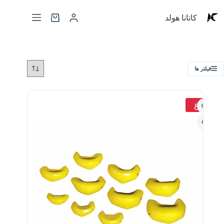
کاتانا هولد
فیلتر ها
داغ