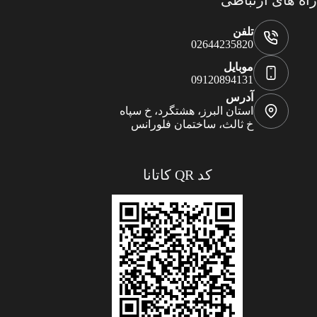
راه های ارتباطی
تلفن
02644235820
موبایل
09120894131
آدرس
استان البرز، هشتگرد، خ سپاه
خ ثالث، ساختمان فلورانس
کد QR کاتانا