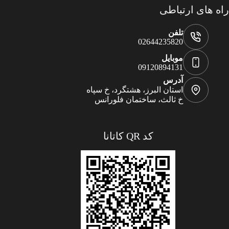
راه های ارتباطی
تلفن
02644235820
موبایل
09120894131
آدرس
استان البرز، هشتگرد، خ سپاه
خ ثالث، ساختمان فلورانس
کد QR کاتانا