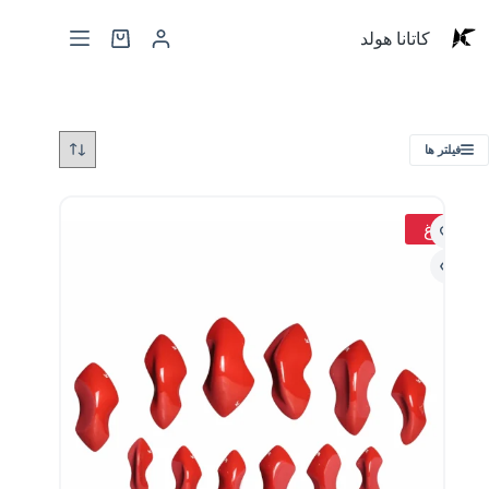
کاتانا هولد
فیلتر ها
داغ