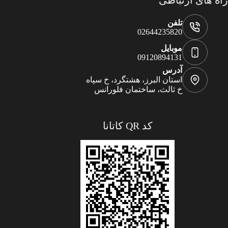
راه های ارتباطی
تلفن
02644235820
موبایل
09120894131
آدرس
استان البرز، هشتگرد، خ سپاه
خ ثالث، ساختمان فلورانس
کد QR کاتانا