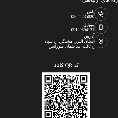
راه های ارتباطی
تلفن
02644235820
موبایل
09120894131
آدرس
استان البرز، هشتگرد، خ سپاه
خ ثالث، ساختمان فلورانس
کد QR کاتانا