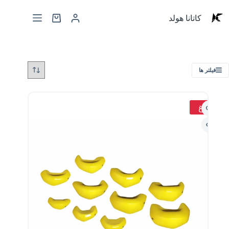
کاتانا هولد
فیلتر ها
داغ