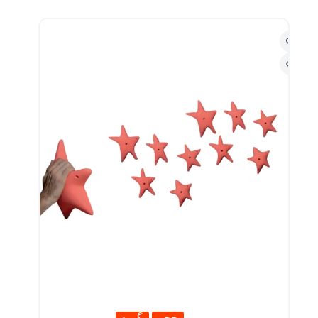
حجم
گیره