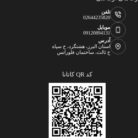
تلفن
02644235820
موبایل
09120894131
آدرس
استان البرز، هشتگرد، خ سپاه
خ ثالث، ساختمان فلورانس
کد QR کاتانا