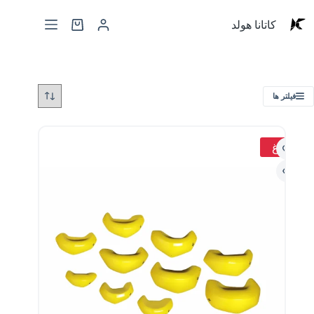
کاتانا هولد
فیلتر ها
داغ