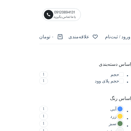
09120894131
با ما تماس بگیرید
ورود / ثبت‌نام
علاقه‌مندی
۰
تومان
اساس دسته‌بندی
حجم
1
حجم پلای وود
1
اساس رنگ
آبی
1
زرد
1
سبز
1
سفید
1