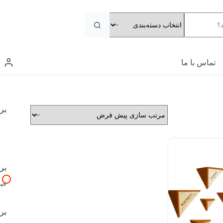
تماس با ما
بر
بر
قی
بر