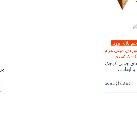
م پلای وود
وردی مینی هرم
های چوبی کوچک
پر
ا ابعاد…
انتخاب گزینه ها